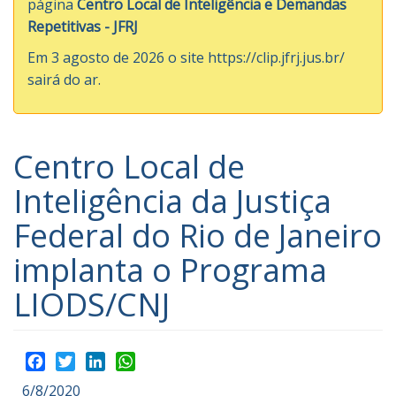
de
página
Centro Local de Inteligência e Demandas
o
Demandas
Repetitivas - JFRJ
rodapé
[4]
Em 3 agosto de 2026 o site
https://clip.jfrj.jus.br/
Repetitivas
sairá do ar.
Centro Local de
Inteligência da Justiça
Federal do Rio de Janeiro
implanta o Programa
LIODS/CNJ
Facebook
Twitter
LinkedIn
WhatsApp
6/8/2020