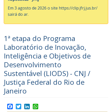
de
o
Demandas
Em 3 agosto de 2026 o site
https://clip.jfrj.jus.br/
rodapé
sairá do ar.
[4]
Repetitivas
1ª etapa do Programa
Laboratório de Inovação,
Inteligência e Objetivos de
Desenvolvimento
Sustentável (LIODS) - CNJ /
Justiça Federal do Rio de
Janeiro
Facebook
Twitter
LinkedIn
WhatsApp